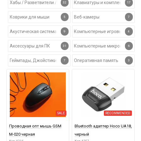
Хабы / Разветвители / Картридеры
Клавиатуры и комплекты
32
17
Коврики для мыши
Веб-камеры
5
7
Акустическая система для ПК
Компьютерные игровые гарнит
9
4
Аксессуары для ПК
Компьютерные микрофоны
31
6
Геймпады, Джойстики
Оперативная память
7
3
SALE
RECOMMENDED
Проводная опт мышь GSM
Bluetooth адаптер Hoco UA18,
M-020 черная
черный