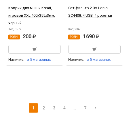
Коврик для мыши Kstati,
Сет фильтр 2.0м Ldnio
игровой XXL 400x355x3мм,
SC4408, 4 USB, 4 розетки
черный
Код: 3572
Код: 2363
200
1 690
РОЗН.
РОЗН.
Наличие:
в 5 магазинах
Наличие:
в 5 магазинах
1
2
3
4
...
7