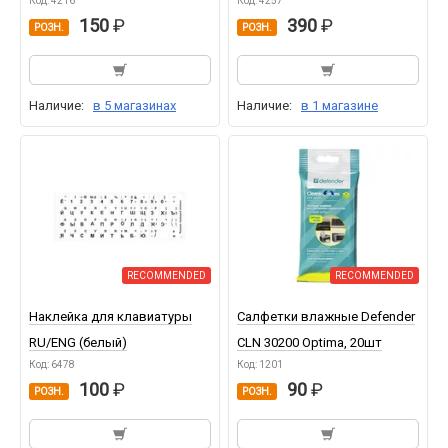
Код: 4216
Код: 4257
150
390
РОЗН.
РОЗН.
Наличие:
в 5 магазинах
Наличие:
в 1 магазине
RECOMMENDED
RECOMMENDED
Наклейка для клавиатуры
Салфетки влажные Defender
RU/ENG (белый)
CLN 30200 Optima, 20шт
Код: 6478
Код: 1201
100
90
РОЗН.
РОЗН.