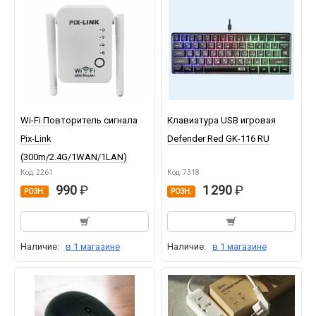
Wi-Fi Повторитель сигнала
Клавиатура USB игровая
Pix-Link
Defender Red GK-116 RU
(300m/2.4G/1WAN/1LAN)
Код: 2261
Код: 7318
990
1 290
РОЗН.
РОЗН.
Наличие:
в 1 магазине
Наличие:
в 1 магазине