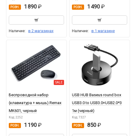
1 890
1 490
РОЗН.
РОЗН.
Наличие:
в 2 магазинах
Наличие:
в 1 магазине
SALE
Беспроводной набор
USB HUB Baseus round box
(клавиатура + мышь) Remax
USB3.0 to USB3.0+USB2.0*3
MK601, черный
1м (черный)
Код: 2252
Код: 7327
1 190
850
РОЗН.
РОЗН.