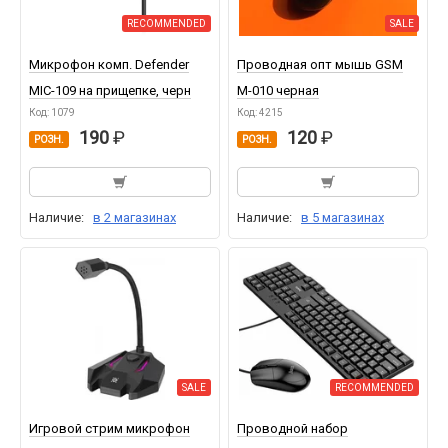
RECOMMENDED
SALE
Микрофон комп. Defender
Проводная опт мышь GSM
MIC-109 на прищепке, черн
M-010 черная
Код: 1079
Код: 4215
190
120
РОЗН.
РОЗН.
Наличие:
в 2 магазинах
Наличие:
в 5 магазинах
SALE
RECOMMENDED
Игровой стрим микрофон
Проводной набор