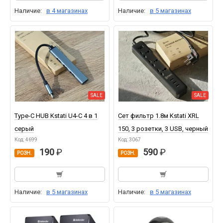
Наличие:
в 4 магазинах
Наличие:
в 5 магазинах
SALE
SALE
Type-C HUB Kstati U4-C 4 в 1
Сет фильтр 1.8м Kstati XRL
серый
150, 3 розетки, 3 USB, черный
Код: 4699
Код: 3067
190
590
РОЗН.
РОЗН.
Наличие:
в 5 магазинах
Наличие:
в 5 магазинах