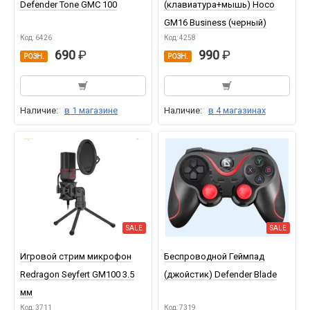
Defender Tone GMC 100
(клавиатура+мышь) Hoco
GM16 Business (черный)
Код: 6426
Код: 4258
690
990
РОЗН.
РОЗН.
Наличие:
в 1 магазине
Наличие:
в 4 магазинах
SALE
SALE
Игровой стрим микрофон
Беспроводной Геймпад
Redragon Seyfert GM100 3.5
(джойстик) Defender Blade
мм
Код: 3711
Код: 7319