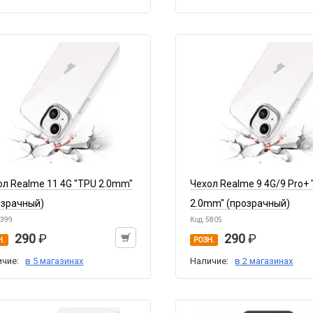
ол Realme 11 4G "TPU 2.0mm"
Чехол Realme 9 4G/9 Pro+
озрачный)
2.0mm" (прозрачный)
7399
Код: 5805
290
290
Н.
РОЗН.
ичие:
в 5 магазинах
Наличие:
в 2 магазинах