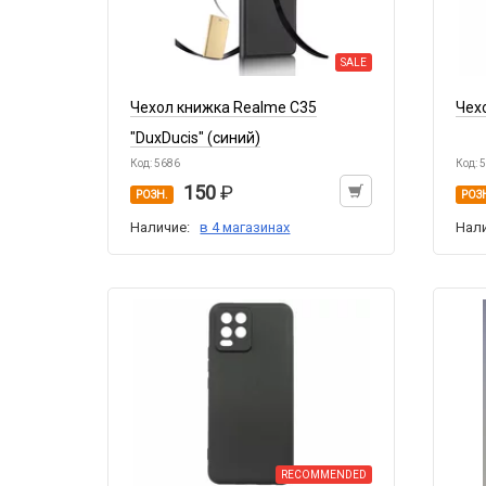
SALE
Чехол книжка Realme C35
Чехо
"DuxDucis" (синий)
Код: 5686
Код: 
150
РОЗН.
РОЗ
Наличие:
в 4 магазинах
Нал
RECOMMENDED