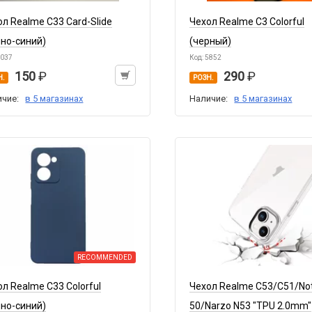
ол Realme C33 Card-Slide
Чехол Realme C3 Colorful
мно-синий)
(черный)
8037
Код: 5852
150
290
Н.
РОЗН.
ичие:
в 5 магазинах
Наличие:
в 5 магазинах
RECOMMENDED
ол Realme C33 Colorful
Чехол Realme C53/C51/No
мно-синий)
50/Narzo N53 "TPU 2.0mm"