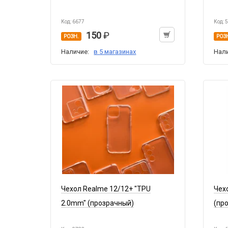
Код: 6677
Код: 
150
РОЗН.
РОЗ
Наличие:
в 5 магазинах
Нал
Чехол Realme 12/12+ "TPU
Чех
2.0mm" (прозрачный)
(пр