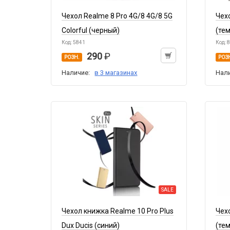
Чехол Realme 8 Pro 4G/8 4G/8 5G
Чех
Colorful (черный)
(те
Код: 5841
Код: 
290
РОЗН.
РОЗ
Наличие:
в 3 магазинах
Нал
SALE
Чехол книжка Realme 10 Pro Plus
Чех
Dux Ducis (синий)
(те