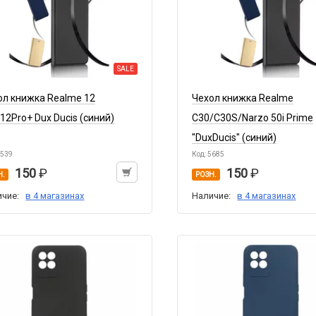
SALE
ол книжка Realme 12
Чехол книжка Realme
12Pro+ Dux Ducis (синий)
C30/C30S/Narzo 50i Prime
"DuxDucis" (синий)
8539
Код: 5685
150
150
Н.
РОЗН.
ичие:
в 4 магазинах
Наличие:
в 4 магазинах