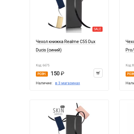
SALE
Чехол книжка Realme C55 Dux
Чех
Ducis (синий)
Pro/
Код: 6675
Код: 
150
РОЗН.
РОЗ
Наличие:
в 3 магазинах
Нал