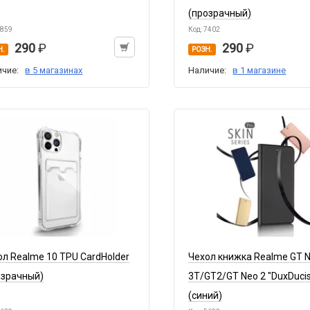
(прозрачный)
5859
Код: 7402
290
290
Н.
РОЗН.
ичие:
в 5 магазинах
Наличие:
в 1 магазине
ол Realme 10 TPU CardHolder
Чехол книжка Realme GT 
озрачный)
3T/GT2/GT Neo 2 "DuxDuci
(синий)