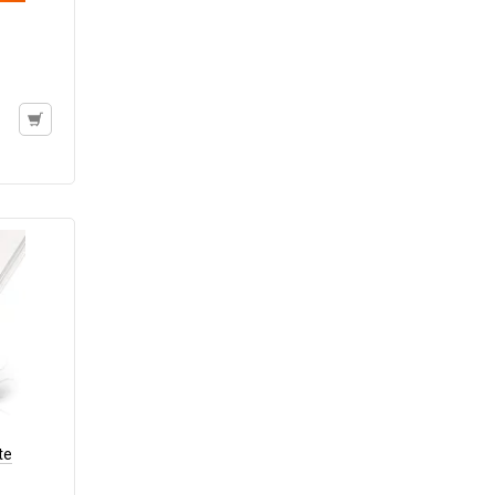
Аккумулятор 9V Крона (6F22)
Аккумулятор AA
Аккумулятор AAA
Батарейка 23A
Батарейка 25A
Батарейка 27A
Батарейка 476A (4LR44)
Батарейка 625A (LR9)
Батарейка 9V Крона (6F22)
Батарейка AA (LR06)
Батарейка AAA (LR03)
Батарейка C (LR14)
Батарейка D (LR20)
Зарядные устройства для аккумуляторов
Элемент литиевый
Элемент марганцево-щелочной
te