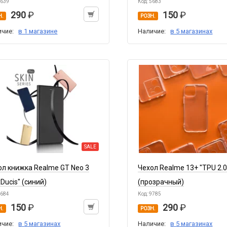
6639
Код: 5683
290
150
Н.
РОЗН.
ичие:
в 1 магазине
Наличие:
в 5 магазинах
SALE
ол книжка Realme GT Neo 3
Чехол Realme 13+ "TPU 2
Ducis" (синий)
(прозрачный)
5684
Код: 9785
150
290
Н.
РОЗН.
ичие:
в 5 магазинах
Наличие:
в 5 магазинах