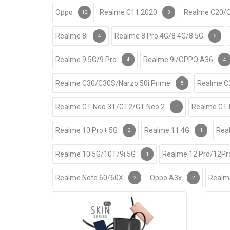
Oppo
Realme C11 2020
Realme C20/
12
3
Realme 8i
Realme 8 Pro 4G/8 4G/8 5G
4
5
Realme 9 5G/9 Pro
Realme 9i/OPPO A36
4
4
Realme C30/C30S/Narzo 50i Prime
Realme C
5
Realme GT Neo 3T/GT2/GT Neo 2
Realme GT 
1
Realme 10 Pro+ 5G
Realme 11 4G
Rea
2
1
Realme 10 5G/10T/9i 5G
Realme 12 Pro/12Pr
1
Realme Note 60/60X
Oppo A3x
Realm
2
2