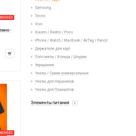
Ремешки Mi Band 5/Mi Band 6
Селфи лампы
Пинцеты
Рюкзаки и сумки
Samsung
Ремешки Mi Band 7
Экшн камеры
Расходные материалы
Стилусы
Tecno
Ремешки Mi Band 7 Pro
MENDED
Трафареты BGA
Увлажнители воздуха
Vivo
Ремешки Mi Band 8/9/10
темно-
Фонарики
Xiaomi / Redmi / Poco
Ремешки Samsung 46mm/Huawei
46mm/Amazfit GTR (22mm)
iPhone / Watch / MacBook / AirTag / Pencil
Смарт часы
Держатели для карт
Умные детские часы
Попсокеты / Кольца / Шнурки
Шармы для ремешков Watch Series
Украшения
Чехлы / Сумки универсальные
Чехлы для Наушников
Чехлы для Планшетов
Элементы питания
Аккумулятор 10440
Аккумулятор 14430
Аккумулятор 18650
MENDED