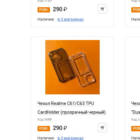
Код: 9783
Код: 
290
РОЗН.
РОЗ
Наличие:
в 3 магазинах
Нал
Чехол Realme C61/C63 TPU
Чех
CardHolder (прозрачный черный)
"Dux
Код: 9688
Код: 
290
РОЗН.
РОЗ
Наличие:
в 3 магазинах
Нал