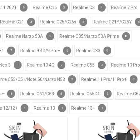
C11 2021
Realme C15
Realme C3
Realme 7 Pro
9
3
4
Realme C21
Realme C25/C25s
Realme C21Y/C25Y
4
5
6
Realme Narzo 50A
Realme C35/Narzo 50A Prime
2
8
31
Realme 9 4G/9 Pro+
Realme C33
7
6
9
Neo 3
Realme 10 4G
Realme C55
Realme 10 Pro
1
2
3
lme C53/C51/Note 50/Narzo N53
Realme 11 Pro/11Pro+
2
3
o+
Realme C61/C63
Realme C65 4G
Realme C6
1
4
3
e 12/12+
Realme 13
Realme 13+
1
1
1