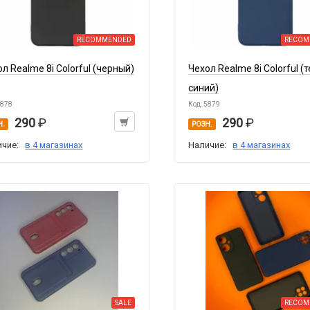
RECOMMENDED
RECOM
л Realme 8i Colorful (черный)
Чехол Realme 8i Colorful (
синий)
5878
Код: 5879
290
290
Н.
РОЗН.
ичие:
в 4 магазинах
Наличие:
в 4 магазинах
SALE
RECOM