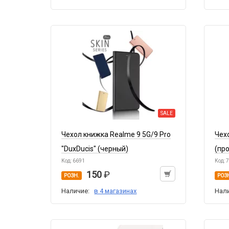
SALE
Чехол книжка Realme 9 5G/9 Pro
Чех
"DuxDucis" (черный)
(пр
Код: 6691
Код: 
150
РОЗН.
РОЗ
Наличие:
в 4 магазинах
Нал