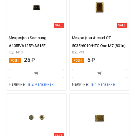
SALE
SALE
Микрофон Samsung
Микрофон Alcatel OT-
A105F/A125F/A515F
5035/6010/HTC One M7 (801n)
Код: 1413
Код: 793
25
5
РОЗН.
РОЗН.
Наличие:
в 2 магазинах
Наличие:
в 1 магазине
SALE