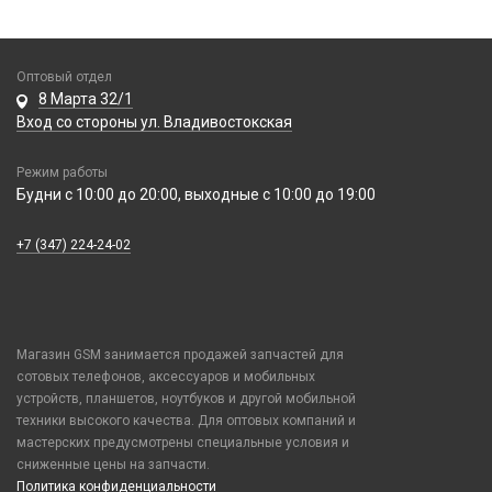
Оптовый отдел
8 Марта 32/1
Вход со стороны ул. Владивостокская
Режим работы
Будни с 10:00 до 20:00, выходные с 10:00 до 19:00
+7 (347) 224-24-02
Магазин GSM занимается продажей запчастей для
сотовых телефонов, аксессуаров и мобильных
устройств, планшетов, ноутбуков и другой мобильной
техники высокого качества. Для оптовых компаний и
мастерских предусмотрены специальные условия и
сниженные цены на запчасти.
Политика конфиденциальности