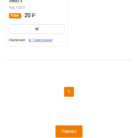
3x6x3.5
Код: 10353
20
РОЗН.
Наличие:
в 1 магазине
1
Наверх