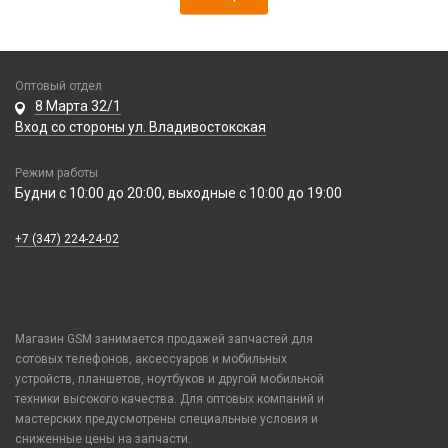
Оптовый отдел
8 Марта 32/1
Вход со стороны ул. Владивостокская
Режим работы
Будни с 10:00 до 20:00, выходные с 10:00 до 19:00
+7 (347) 224-24-02
Магазин GSM занимается продажей запчастей для
сотовых телефонов, аксессуаров и мобильных
устройств, планшетов, ноутбуков и другой мобильной
техники высокого качества. Для оптовых компаний и
мастерских предусмотрены специальные условия и
сниженные цены на запчасти.