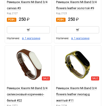
Ремешок Xiaomi Mi Band 3/4
Ремешок Xiaomi Mi Band 3/4
canvas #3
flowers leather золотой #9
Код: 2127
Код: 2123
250
250
РОЗН.
РОЗН.
Наличие:
в 1 магазине
Наличие:
в 1 магазине
SALE
SALE
Ремешок Xiaomi Mi Band 3/4
Ремешок Xiaomi Mi Band 3/4
силиконовый коричнево-
flowers leather леопард
белый #22
желтый #11
Код: 1371
Код: 2124