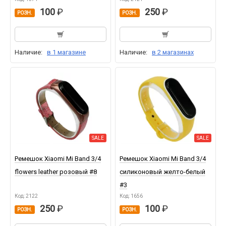
100
250
РОЗН.
РОЗН.
Наличие:
в 1 магазине
Наличие:
в 2 магазинах
SALE
SALE
Ремешок Xiaomi Mi Band 3/4
Ремешок Xiaomi Mi Band 3/4
flowers leather розовый #8
силиконовый желто-белый
#3
Код: 2122
Код: 1656
250
100
РОЗН.
РОЗН.