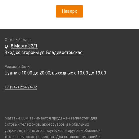
Наверх
Оптовый отдел
8 Марта 32/1
Вход со стороны ул. Владивостокская
Режим работы
Будни с 10:00 до 20:00, выходные с 10:00 до 19:00
+7 (347) 224-24-02
Магазин GSM занимается продажей запчастей для
сотовых телефонов, аксессуаров и мобильных
устройств, планшетов, ноутбуков и другой мобильной
техники высокого качества. Для оптовых компаний и