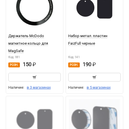
Держатель McDodo
Набор метал. пластин
магнитное кольцо для
FaizFull черные
MagSafe
Код: 181
Код: 141
150
190
РОЗН.
РОЗН.
Наличие:
в 3 магазинах
Наличие:
в 5 магазинах