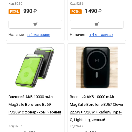
Код: 8240
Код: 5286
990
1 490
РОЗН.
РОЗН.
Наличие:
в 1 магазине
Наличие:
в 4 магазинах
Внешний АКБ 10000 mAh
Внешний АКБ 10000 mAh
MagSafe Borofone BJ69
MagSafe Borofone BJ67 Clever
PD20W с фонариком, черный
22.5W+PD20W + кабель Type-
C, Lightning, черный
Код: 9257
Код: 9447