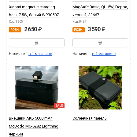
Xiaomi magnetic charging
MagSafe Basic, QI 15W, Deppa,
bank 7.5W, белый WPB0507
черный, 33667
Код: 9305
Код: 8487
2 650
3 590
РОЗН.
РОЗН.
Наличие:
в 1 магазине
Наличие:
в 1 магазине
SALE
Внешний АКБ 5000 mAh
Солнечная панель
McDodo MC-6282 Lightning
черный