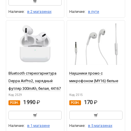
Наличие:
в 2 магазинах
Наличие:
в пути
Bluetooth стереогарнитура
Наушники промо с
Deppa AirPro2, зарядный
микрофоном (MY16) белые
футляр 300mAh, белая, 44167
Код: 2529
Код: 2515
1 990
170
РОЗН.
РОЗН.
Наличие:
в 1 магазине
Наличие:
в 5 магазинах