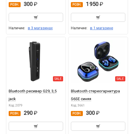
300
1 950
РОЗН.
РОЗН.
Наличие:
в 3 магазинах
Наличие:
в 1 магазине
SALE
SALE
Bluetooth ресивер G29, 3,5
Bluetooth стереогарнитура
jack
S6SE синяя
Код: 2079
Код: 3661
290
300
РОЗН.
РОЗН.