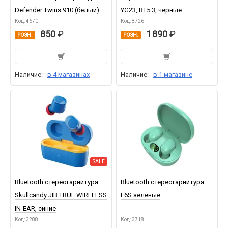
Defender Twins 910 (белый)
YG23, BT5.3, черные
Код: 4670
Код: 8726
850
1 890
РОЗН.
РОЗН.
Наличие:
в 4 магазинах
Наличие:
в 1 магазине
SALE
Bluetooth стереогарнитура
Bluetooth стереогарнитура
Skullcandy JIB TRUE WIRELESS
E6S зеленые
IN-EAR, синие
Код: 3288
Код: 3718