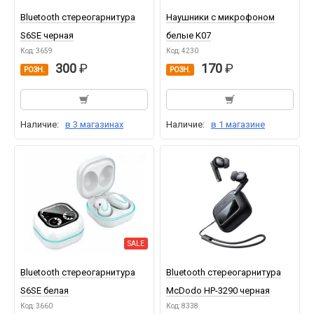
Bluetooth стереогарнитура
Наушники с микрофоном
S6SE черная
белые K07
Код: 3659
Код: 4230
300
170
РОЗН.
РОЗН.
Наличие:
в 3 магазинах
Наличие:
в 1 магазине
SALE
Bluetooth стереогарнитура
Bluetooth стереогарнитура
S6SE белая
McDodo HP-3290 черная
Код: 3660
Код: 8338