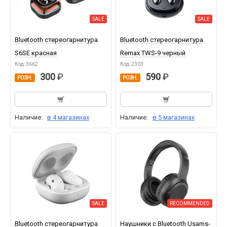
SALE
SALE
Bluetooth стереогарнитура
Bluetooth стереогарнитура
S6SE красная
Remax TWS-9 черный
Код: 3662
Код: 2303
300
590
РОЗН.
РОЗН.
Наличие:
в 4 магазинах
Наличие:
в 5 магазинах
SALE
RECOMMENDED
Bluetooth стереогарнитура
Наушники с Bluetooth Usams-