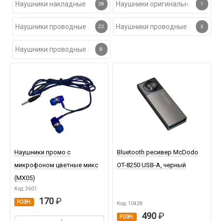
Наушники накладные
Наушники оригинальные
28
1
Наушники проводные 3.5 мм
Наушники проводные с Lightnin
22
3
Наушники проводные с Type-C
8
Наушники промо с
Bluetooth ресивер McDodo
микрофоном цветные микс
OT-8250 USB-A, черный
(MX05)
Код: 3601
170
РОЗН.
Код: 10428
490
РОЗН.