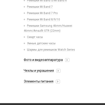
Ремешки Mi Band 5/Mi Band 6
Пинцеты
Рюкзаки и сумки
Ремешки Mi Band 7
Расходные материалы
Стилусы
Ремешки Mi Band 7 Pro
Трафареты BGA
Увлажнители воздуха
Ремешки Mi Band 8/9/10
Фонарики
Ремешки Samsung 46mm/Huawei
46mm/Amazfit GTR (22mm)
Смарт часы
Умные детские часы
Шармы для ремешков Watch Series
Фото и видеоаппаратура
IP-камеры
Чехлы и украшения
Видеорегистраторы
Google Pixel
Детские камеры
Элементы питания
Honor / Huawei
Моноподы, штативы
Аккумулятор 10440
Infinix
Проекторы
Аккумулятор 14430
Realme / Oppo
Селфи лампы
Аккумулятор 18650
Samsung
Экшн камеры