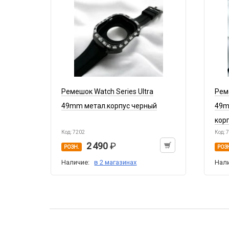
Ремешок Watch Series Ultra
Рем
49mm метал.корпус черный
49m
кор
Код: 7202
Код: 
2 490
РОЗН.
РОЗ
Наличие:
в 2 магазинах
Нал