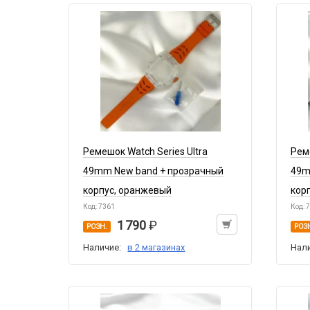
Ремешок Watch Series Ultra
Рем
49mm New band + прозрачный
49m
корпус, оранжевый
кор
Код: 7361
Код: 
1 790
РОЗН.
РОЗ
Наличие:
в 2 магазинах
Нал