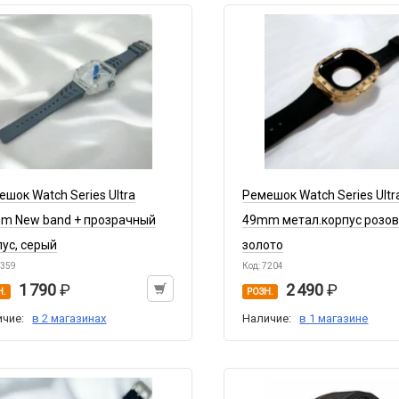
ешок Watch Series Ultra
Ремешок Watch Series Ultr
m New band + прозрачный
49mm метал.корпус розо
пус, серый
золото
7359
Код: 7204
1 790
2 490
Н.
РОЗН.
ичие:
в 2 магазинах
Наличие:
в 1 магазине