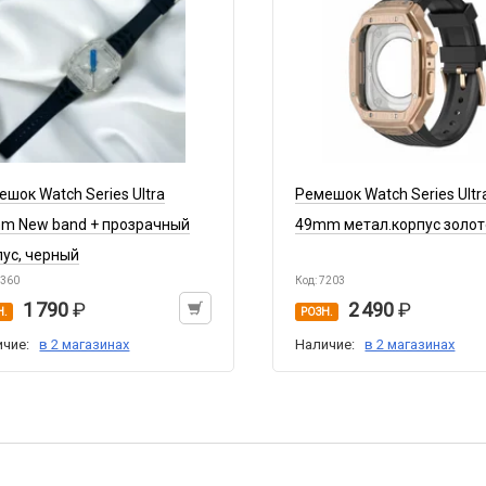
ешок Watch Series Ultra
Ремешок Watch Series Ultr
m New band + прозрачный
49mm метал.корпус золот
пус, черный
7360
Код: 7203
1 790
2 490
Н.
РОЗН.
ичие:
в 2 магазинах
Наличие:
в 2 магазинах