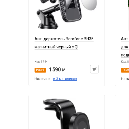
Авт. держатель Borofone BH35
Авт
магнитный черный с QI
для
под
Код: 3764
Код: 
1 590
РОЗН.
РОЗ
Наличие:
в 3 магазинах
Нал