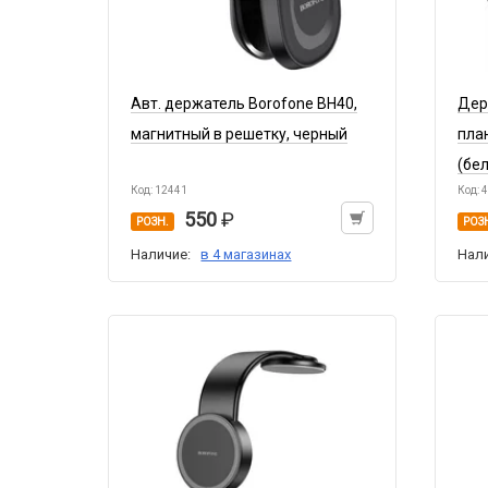
Авт. держатель Borofone BH40,
Дер
магнитный в решетку, черный
пла
(бе
Код: 12441
Код: 
550
РОЗН.
РОЗ
Наличие:
в 4 магазинах
Нал