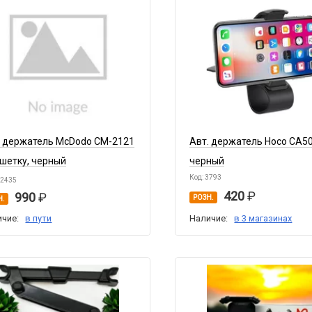
. держатель McDodo CM-2121
Авт. держатель Hoco CA5
ешетку, черный
черный
Код: 3793
12435
420
990
РОЗН.
Н.
ичие:
в пути
Наличие:
в 3 магазинах