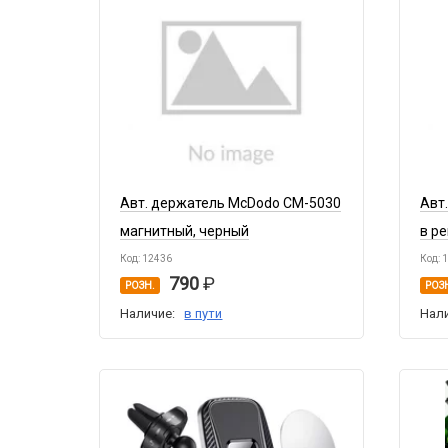
Авт. держатель McDodo CM-5030
Авт
магнитный, черный
в р
Код: 12436
Код: 
790
РОЗН.
РОЗ
Наличие:
в пути
Нал