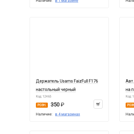
Наличие:
в 1 магазине
Нал
Держатель Usams FaizFull F176
Авт
настольный черный
на 
Код: 12465
Код: 
350
РОЗН.
РОЗ
Наличие:
в 4 магазинах
Нал