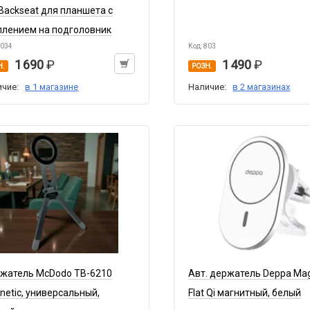
 Backseat для планшета c
плением на подголовник
9034
Код: 803
1 690
1 490
Н.
РОЗН.
ичие:
в 1 магазине
Наличие:
в 2 магазинах
жатель McDodo TB-6210
Авт. держатель Deppa Ma
netic, универсальный,
Flat Qi магнитный, белый