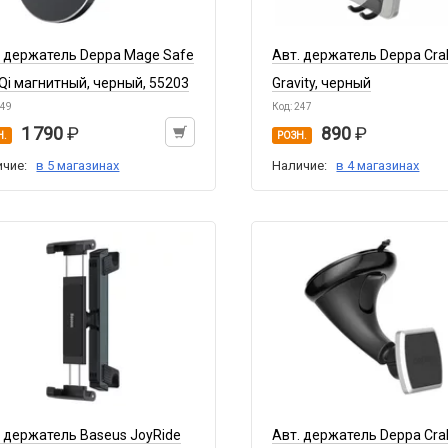
. держатель Deppa Mage Safe
Авт. держатель Deppa Cra
 Qi магнитный, черный, 55203
Gravity, черный
249
Код: 247
1 790
890
Н.
РОЗН.
ичие:
в 5 магазинах
Наличие:
в 4 магазинах
. держатель Baseus JoyRide
Авт. держатель Deppa Cr