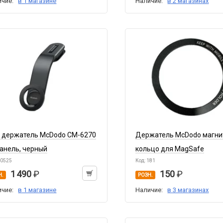
ичие:
в 1 магазине
Наличие:
в 2 магазинах
. держатель McDodo CM-6270
Держатель McDodo магни
панель, черный
кольцо для MagSafe
10525
Код: 181
1 490
150
Н.
РОЗН.
ичие:
в 1 магазине
Наличие:
в 3 магазинах