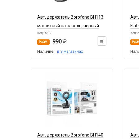
Авт. держатель Borofone BH113
Авт
магнитный на панель, черный
Flat
Код: 9292
Код: 
990
РОЗН.
РОЗ
Наличие:
в 3 магазинах
Нал
Авт. держатель Borofone BH140
Авт