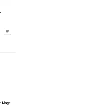
b
ab Mage