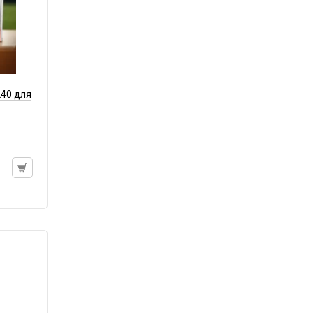
Батарейка AAA (LR03)
Батарейка C (LR14)
Батарейка D (LR20)
Зарядные устройства для аккумуляторов
Элемент литиевый
40 для
Элемент марганцево-щелочной