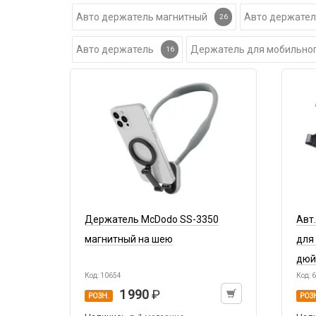
Авто держатель магнитный
Авто держател
26
Авто держатель
Держатель для мобильног
16
Держатель McDodo SS-3350
Авт
магнитный на шею
для 
дюй
Код: 10654
Код: 
1 990
РОЗН.
РОЗ