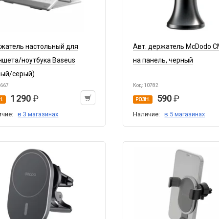
жатель настольный для
Авт. держатель McDodo C
ншета/ноутбука Baseus
на панель, черный
лый/серый)
4667
Код: 10782
1 290
590
Н.
РОЗН.
ичие:
в 3 магазинах
Наличие:
в 5 магазинах