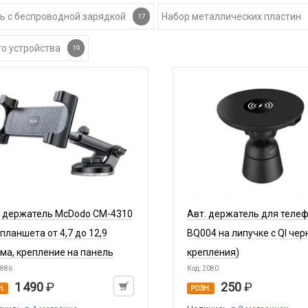
ь с беспроводной зарядкой
Набор металлических пластин
17
о устройства
19
. держатель McDodo CM-4310
Авт. держатель для теле
планшета от 4,7 до 12,9
BQ004 на липучке с QI чер
ма, крепление на панель
крепления)
6886
Код: 2080
1 490
250
Н.
РОЗН.