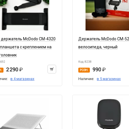
. держатель McDodo CM-4320
Держатель McDodo CM-52
 планшета c креплением на
велосипеда, черный
головник
8692
Код: 8238
2 290
990
Н.
РОЗН.
ичие:
в 4 магазинах
Наличие:
в 5 магазинах