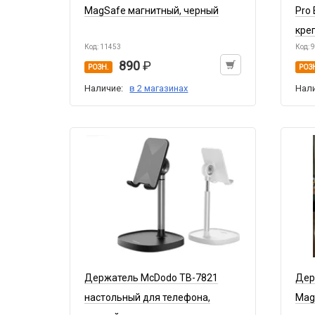
MagSafe магнитный, черный
Pro
кре
Код: 11453
Код: 
890
РОЗН.
РОЗ
Наличие:
в 2 магазинах
Нал
Держатель McDodo TB-7821
Дер
настольный для телефона,
Mag