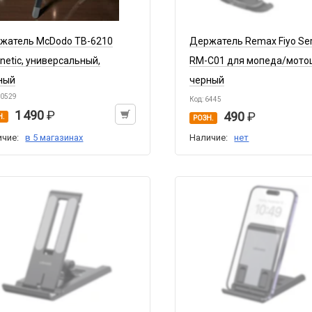
жатель McDodo TB-6210
Держатель Remax Fiyo Ser
netic, универсальный,
RM-C01 для мопеда/мото
ный
черный
10529
Код: 6445
1 490
490
Н.
РОЗН.
ичие:
в 5 магазинах
Наличие:
нет