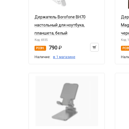
Держатель Borofone BH70
Дер
настольный для ноутбука,
Mag
планшета, белый
чер
Код: 6935
Код: 
790
РОЗН.
РОЗ
Наличие:
в 1 магазине
Нал