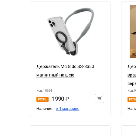
Держатель McDodo SS-3350
Дер
магнитный на шею
вра
сер
Код: 10654
Код: 
1 990
РОЗН.
РОЗ
Наличие:
в 1 магазине
Нал