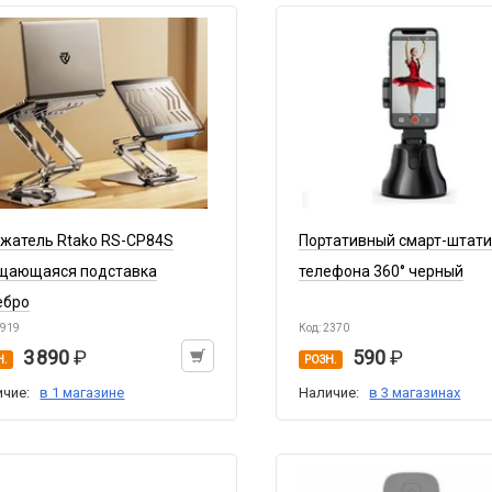
жатель Rtako RS-CP84S
Портативный смарт-штати
щающаяся подставка
телефона 360° черный
ебро
9919
Код: 2370
3 890
590
Н.
РОЗН.
ичие:
в 1 магазине
Наличие:
в 3 магазинах