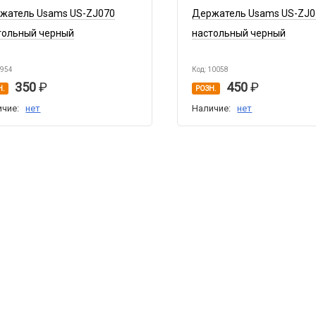
жатель Usams US-ZJ070
Держатель Usams US-ZJ0
тольный черный
настольный черный
7954
Код: 10058
350
450
Н.
РОЗН.
ичие:
нет
Наличие:
нет