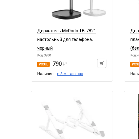
Держатель McDodo TB-7821
Дер
настольный для телефона,
пла
черный
(бе
Код: 3904
Код: 
790
РОЗН.
РОЗ
Наличие:
в 3 магазинах
Нал