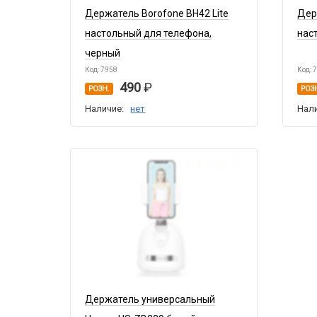
Держатель Borofone BH42 Lite
Дер
настольный для телефона,
нас
черный
Код: 7958
Код: 
490
РОЗН.
РОЗ
Наличие:
нет
Нал
Держатель универсальный