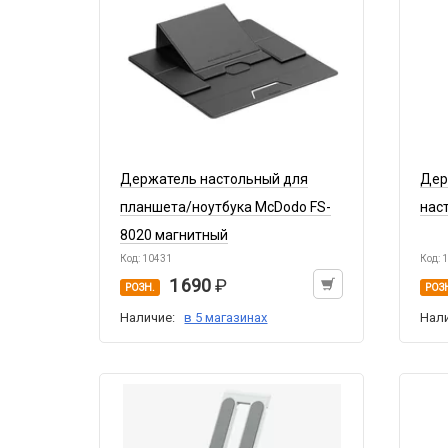
Держатель настольный для
Дер
планшета/ноутбука McDodo FS-
нас
8020 магнитный
Код: 10431
Код: 
1 690
РОЗН.
РОЗ
Наличие:
в 5 магазинах
Нал