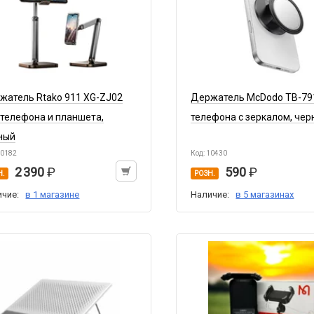
жатель Rtako 911 XG-ZJ02
Держатель McDodo TB-79
 телефона и планшета,
телефона с зеркалом, че
ный
10182
Код: 10430
2 390
590
Н.
РОЗН.
ичие:
в 1 магазине
Наличие:
в 5 магазинах