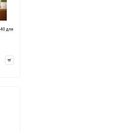
Батарейка AAA (LR03)
Батарейка C (LR14)
Батарейка D (LR20)
Зарядные устройства для аккумуляторов
40 для
Элемент литиевый
Элемент марганцево-щелочной