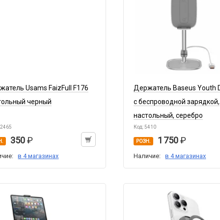
жатель Usams FaizFull F176
Держатель Baseus Youth 
тольный черный
с беспроводной зарядкой,
настольный, серебро
12465
Код: 5410
350
1 750
Н.
РОЗН.
ичие:
в 4 магазинах
Наличие:
в 4 магазинах