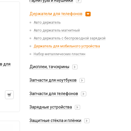
Гарнитуры и наушники
Infinix
Гарнитуры Bluetooth беспроводные
Nokia
Держатели для телефонов
Гарнитуры Bluetooth, Bluetooth ресиверы
Oppo/Realme
Авто держатель
Наушники накладные
Samsung
Авто держатель магнитный
Наушники оригинальные
Tecno
Авто держатель с беспроводной зарядкой
Наушники проводные 3.5 мм
Xiaomi
Держатель для мобильного устройства
Наушники проводные с Lightning
iPhone, iPad, Watch, AirPods
Набор металлических пластин
Наушники проводные с Type-C
Аккумуляторы для детских часов
в для
Дисплеи, тачскрины
Аккумуляторы для планшетов
Аккумуляторы универсальные
Huawei
Запчасти для ноутбуков
Infinix
АКБ для ноутбуков
Itel
Запчасти для телефонов
Блоки питания, сетевые кабеля
Lenovo
Антенны
Матрицы
Зарядные устройства
Realme/Oppo
Динамики, Вибро
Разъемы USB
Samsung
АЗУ
Камеры
Защитные стёкла и плёнки
Салазки
TCL
Адаптеры
Кнопки, толкатели
Google Pixel
Tecno