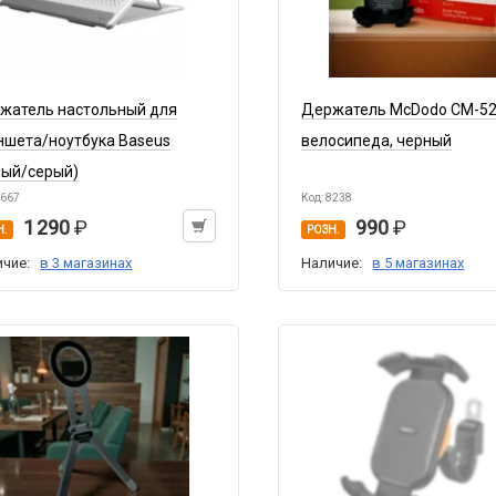
жатель настольный для
Держатель McDodo CM-52
ншета/ноутбука Baseus
велосипеда, черный
лый/серый)
4667
Код: 8238
1 290
990
Н.
РОЗН.
ичие:
в 3 магазинах
Наличие:
в 5 магазинах