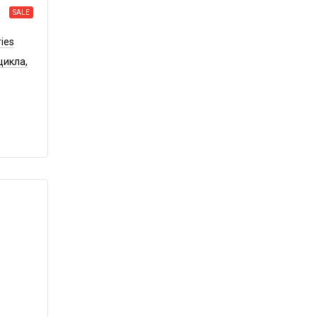
SALE
ies
цикла,