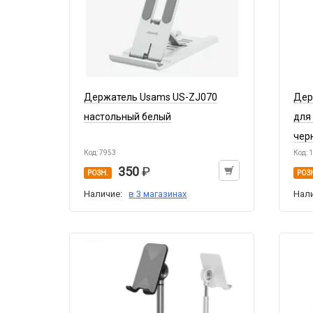
Держатель Usams US-ZJ070
Дер
настольный белый
для
чер
Код: 7953
Код: 
350
РОЗН.
РОЗ
Наличие:
в 3 магазинах
Нал