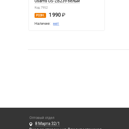
Usams US-ZB239 белый
Код: 7952
1 990
РОЗН.
Наличие:
нет
Оптовый отдел
8 Марта 32/1