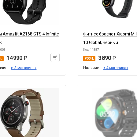
 Amazfit A2168 GTS 4 Infinite
Фитнес браслет Xiaomi Mi
k
10 Global, черный
5008
Код: 11887
14 990
3 890
Н.
РОЗН.
ичие:
в 3 магазинах
Наличие:
в 4 магазинах