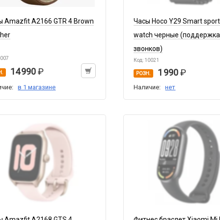
ы Amazfit A2166 GTR 4 Brown
Часы Hoco Y29 Smart spor
ther
watch черные (поддержк
звонков)
5007
Код: 10021
14 990
1 990
Н.
РОЗН.
ичие:
в 1 магазине
Наличие:
нет
ы Amazfit A2168 GTS 4
Фитнес браслет Xiaomi Mi