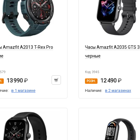
ы Amazfit A2013 T-Rex Pro
Часы Amazfit A2035 GTS 3
ие
черные
3579
Код: 3945
13 990
12 490
Н.
РОЗН.
ичие:
в 1 магазине
Наличие:
в 2 магазинах