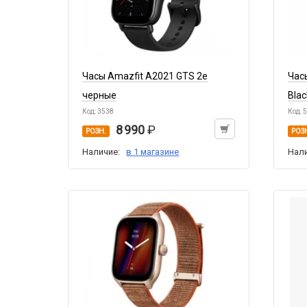
Часы Amazfit A2021 GTS 2e
Часы
черные
Blac
Код: 3538
Код: 
8 990
РОЗН.
РОЗ
Наличие:
в 1 магазине
Нал