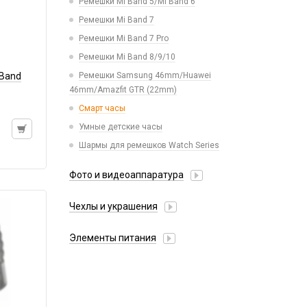
Ремешки Mi Band 5/Mi Band 6
Пинцеты
Рюкзаки и сумки
Ремешки Mi Band 7
Расходные материалы
Стилусы
Ремешки Mi Band 7 Pro
Трафареты BGA
Увлажнители воздуха
Ремешки Mi Band 8/9/10
Фонарики
 Band
Ремешки Samsung 46mm/Huawei
46mm/Amazfit GTR (22mm)
Смарт часы
Умные детские часы
Шармы для ремешков Watch Series
Фото и видеоаппаратура
IP-камеры
Чехлы и украшения
Видеорегистраторы
Google Pixel
Детские камеры
Элементы питания
Honor / Huawei
Моноподы, штативы
Аккумулятор 10440
Infinix
Проекторы
Аккумулятор 14430
Realme / Oppo
Селфи лампы
Аккумулятор 18650
Samsung
Экшн камеры