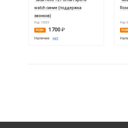
watch синие (поддержка
Ros
звонков)
Код: 10020
Код: 
1 700
РОЗН.
РОЗ
Наличие:
нет
Нал