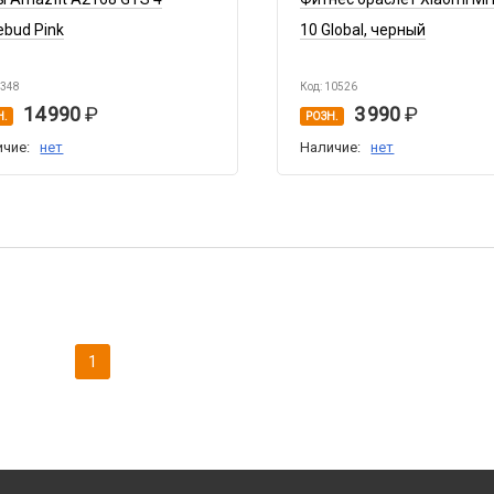
ebud Pink
10 Global, черный
6348
Код: 10526
14 990
3 990
Н.
РОЗН.
ичие:
нет
Наличие:
нет
1