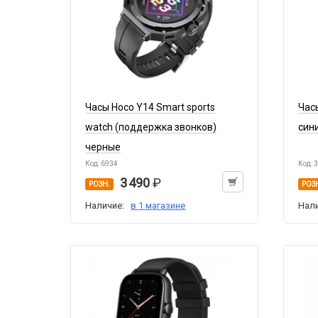
Часы Hoco Y14 Smart sports
Час
watch (поддержка звонков)
син
черные
Код: 6934
Код: 
3 490
РОЗН.
РОЗ
Наличие:
в 1 магазине
Нал