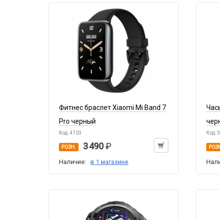
Фитнес браслет Xiaomi Mi Band 7
Час
Pro черный
чер
Код: 4703
Код: 
3 490
РОЗН.
РОЗ
Наличие:
в 1 магазине
Нал