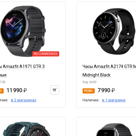
RECOMMENDED
ы Amazfit A1971 GTR 3
Часы Amazfit A2174 GTR M
ные
Midnight Black
3728
Код: 6469
11 990
7 990
Н.
РОЗН.
ичие:
в 2 магазинах
Наличие:
в 1 магазине