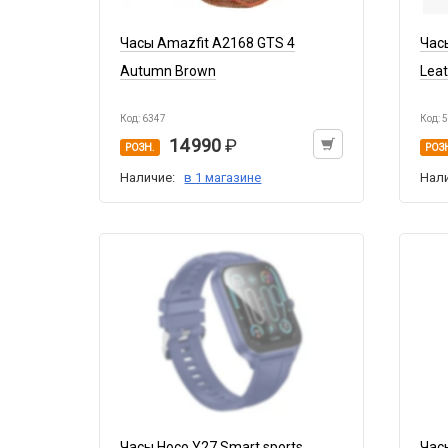
Часы Amazfit A2168 GTS 4
Час
Autumn Brown
Lea
Код: 6347
Код: 
14 990
РОЗН.
РОЗ
Наличие:
в 1 магазине
Нал
Часы Hoco Y27 Smart sports
Час