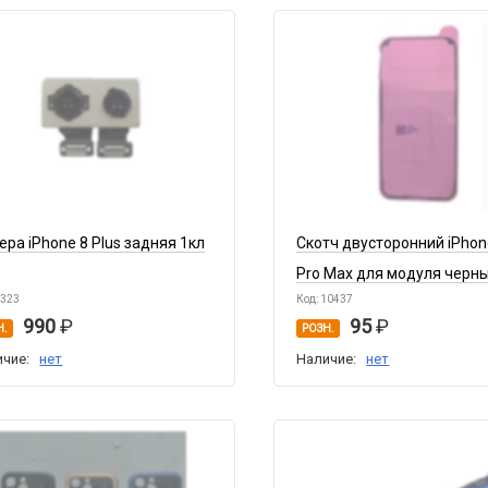
ера iPhone 8 Plus задняя 1кл
Скотч двусторонний iPhon
Pro Max для модуля черны
1323
Код: 10437
990
95
Н.
РОЗН.
ичие:
нет
Наличие:
нет