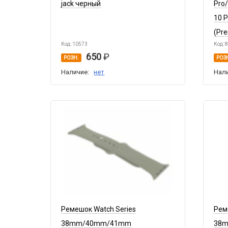
jack черный
Pro
10 
(Pr
Код: 10573
Код: 
650
РОЗН.
РОЗ
Наличие:
нет
Нал
Ремешок Watch Series
Рем
38mm/40mm/41mm
38m