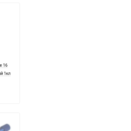
e 16
й 1кл