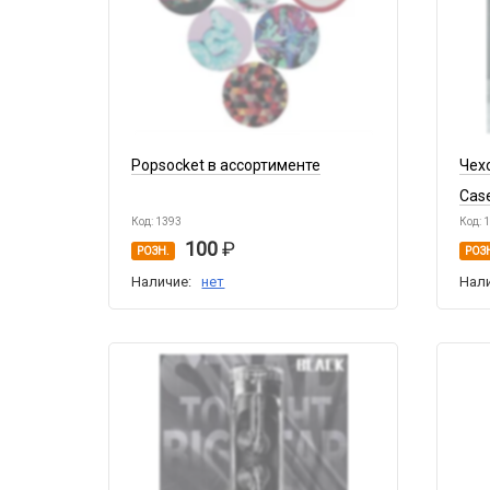
Popsocket в ассортименте
Чех
Cas
Код: 1393
Код: 
100
РОЗН.
РОЗ
Наличие:
нет
Нал