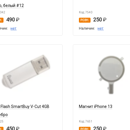
p, белый #12
7342
Код: 7540
490
250
Н.
РОЗН.
ичие:
нет
Наличие:
нет
 Flash SmartBuy V-Cut 4GB
Магнит iPhone 13
ебро
725
Код: 7651
450
250
Н.
РОЗН.