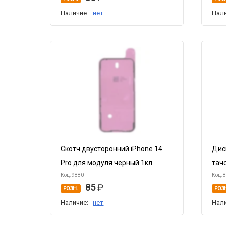
Наличие:
нет
Нал
Скотч двусторонний iPhone 14
Дисп
Pro для модуля черный 1кл
тач
Код: 9880
Код: 
85
РОЗН.
РОЗ
Наличие:
нет
Нал