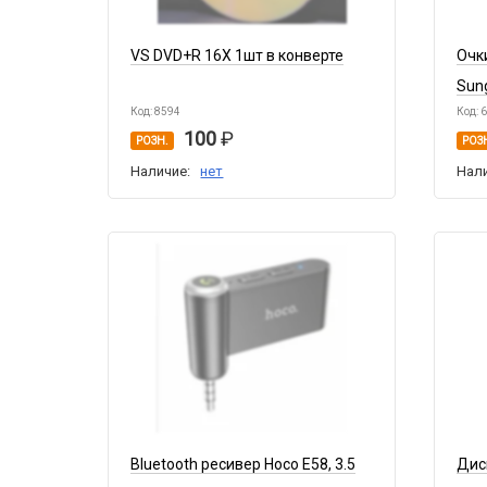
VS DVD+R 16X 1шт в конверте
Очк
Sung
Код: 8594
Код: 
100
РОЗН.
РОЗ
Наличие:
нет
Нал
Bluetooth ресивер Hoco E58, 3.5
Дисп