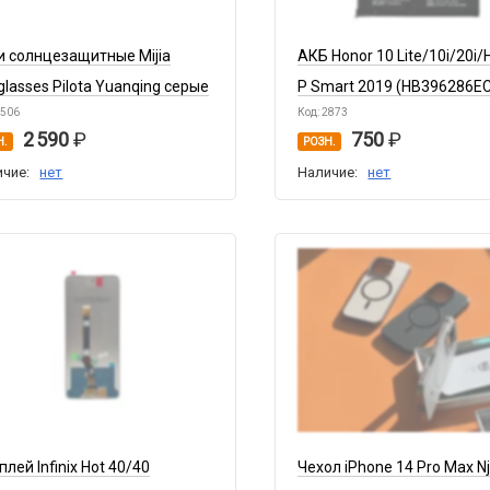
и солнцезащитные Mijia
АКБ Honor 10 Lite/10i/20i
lasses Pilota Yuanqing серые
P Smart 2019 (HB396286E
6506
Код: 2873
2 590
750
Н.
РОЗН.
ичие:
нет
Наличие:
нет
лей Infinix Hot 40/40
Чехол iPhone 14 Pro Max N