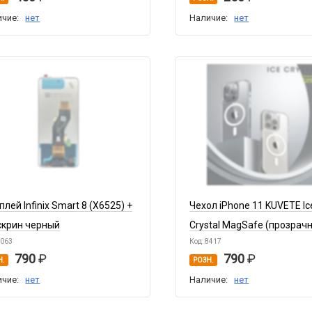
ичие:
нет
Наличие:
нет
лей Infinix Smart 8 (X6525) +
Чехол iPhone 11 KUVETE Ic
скрин черный
Crystal MagSafe (прозрач
8063
Код: 8417
790
790
Н.
РОЗН.
ичие:
нет
Наличие:
нет