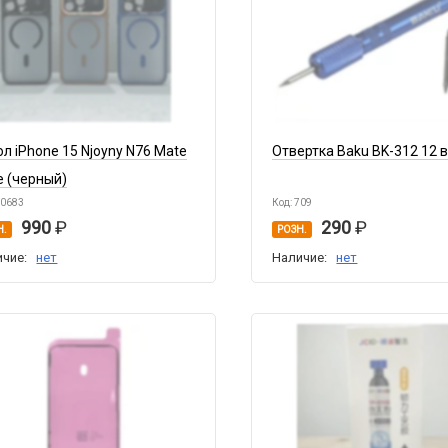
ол iPhone 15 Njoyny N76 Mate
Отвертка Baku BK-312 12 в
e (черный)
10683
Код: 709
990
290
Н.
РОЗН.
ичие:
нет
Наличие:
нет