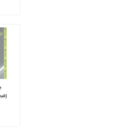
e
ный)