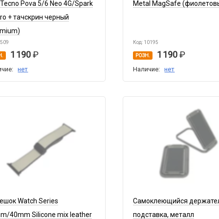
/Tecno Pova 5/6 Neo 4G/Spark
Metal MagSafe (фиолетов
Pro + тачскрин черный
emium)
8509
Код: 10195
1 190
1 190
Н.
РОЗН.
ичие:
нет
Наличие:
нет
ешок Watch Series
Самоклеющийся держате
m/40mm Silicone mix leather
подставка, металл