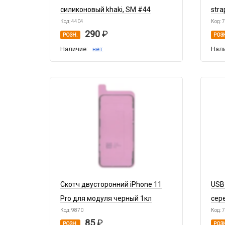
силиконовый khaki, SM #44
stra
Код: 4404
Код: 
290
РОЗН.
РОЗ
Наличие:
нет
Нал
Скотч двусторонний iPhone 11
USB
Pro для модуля черный 1кл
сер
Код: 9870
Код: 
85
РОЗН.
РОЗ