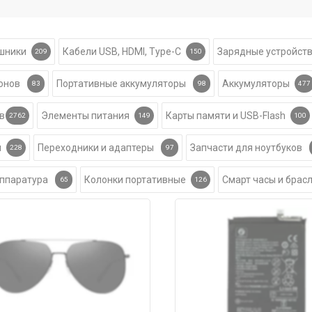
ушники
Кабели USB, HDMI, Type-C
Зарядные устройст
209
150
онов
Портативные аккумуляторы
Аккумуляторы
83
98
477
в
Элементы питания
Карты памяти и USB-Flash
2762
149
100
ы
Переходники и адаптеры
Запчасти для ноутбуков
228
97
аппаратура
Колонки портативные
Смарт часы и брас
65
126