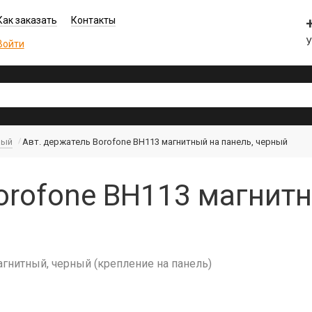
Как заказать
Контакты
У
Войти
ный
Авт. держатель Borofone BH113 магнитный на панель, черный
orofone BH113 магнитн
гнитный, черный (крепление на панель)