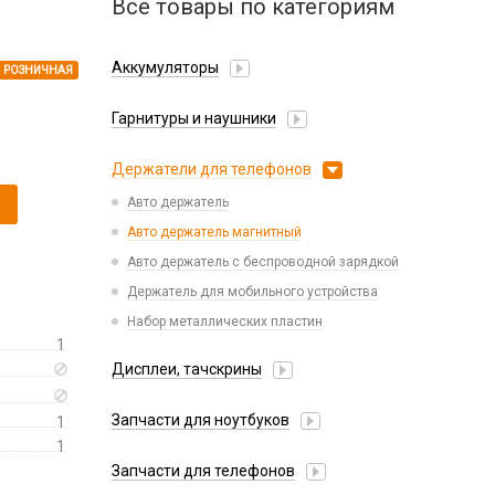
Все товары по категориям
Аккумуляторы
РОЗНИЧНАЯ
Honor/Huawei
Гарнитуры и наушники
Infinix
Гарнитуры Bluetooth беспроводные
Nokia
Держатели для телефонов
Гарнитуры Bluetooth, Bluetooth ресиверы
Oppo/Realme
Авто держатель
Наушники накладные
Samsung
Авто держатель магнитный
Наушники оригинальные
Tecno
Авто держатель с беспроводной зарядкой
Наушники проводные 3.5 мм
Xiaomi
Держатель для мобильного устройства
Наушники проводные с Lightning
iPhone, iPad, Watch, AirPods
Набор металлических пластин
Наушники проводные с Type-C
Аккумуляторы для детских часов
1
Дисплеи, тачскрины
Аккумуляторы для планшетов
Аккумуляторы универсальные
Huawei
Запчасти для ноутбуков
1
Infinix
1
АКБ для ноутбуков
Itel
Запчасти для телефонов
Блоки питания, сетевые кабеля
Lenovo