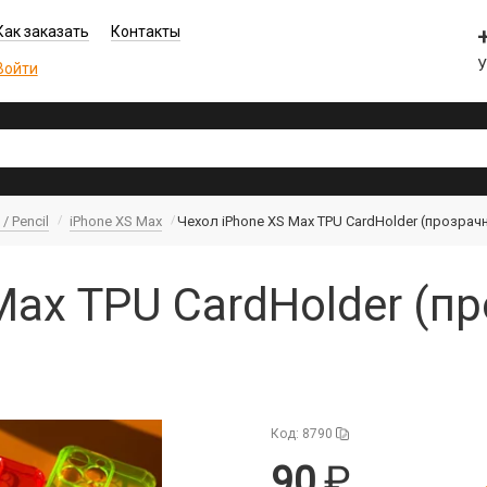
Как заказать
Контакты
У
Войти
/ Pencil
iPhone XS Max
Чехол iPhone XS Max TPU CardHolder (прозра
Max TPU CardHolder (п
Код: 8790
90