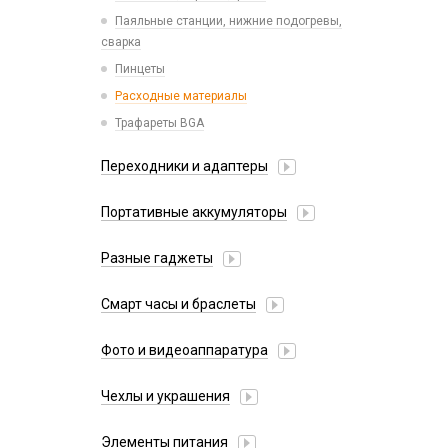
Паяльные станции, нижние подогревы,
сварка
Пинцеты
Расходные материалы
Трафареты BGA
Переходники и адаптеры
AUX (кабели, удлинители, разветвители)
Портативные аккумуляторы
OTG кабели и переходники
Внешний аккумулятор
Разные гаджеты
Внешний аккумулятор с беспроводной
FM-модуляторы
зарядкой
Смарт часы и браслеты
Xiaomi
38mm/40mm/41mm для Watch Series
Ароматизаторы
Фото и видеоаппаратура
42mm/44mm/45mm/Ultra 49mm для Watch
Гирлянды
IP-камеры
Series
Чехлы и украшения
Дроны
Видеорегистраторы
49mm Ultra с кейсом для Watch Series
Игровые консоли
Google Pixel
Детские камеры
Ремешки Amazfit Bip/Amazfit GTS/Samsung
Элементы питания