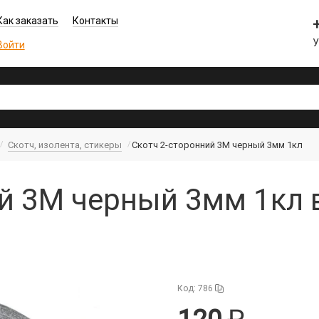
Как заказать
Контакты
У
Войти
Скотч, изолента, стикеры
Скотч 2-сторонний 3M черный 3мм 1кл
й 3M черный 3мм 1кл 
Код: 786