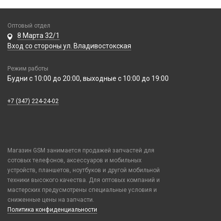
Селфи лампы
Ремешки Mi Band 7
Расходные материалы
Рюкзаки и сумки
Samsung
Экшн камеры
Ремешки Mi Band 7 Pro
Трафареты BGA
Стилусы
Tecno
Оптовый отдел
Ремешки Mi Band 8/9/10
Увлажнители воздуха
8 Марта 32/1
Vivo
Ремешки Samsung 46mm/Huawei 46mm/Amazfit GTR (22mm)
Вход со стороны ул. Владивостокская
Фонарики
Xiaomi / Redmi / Poco
Смарт часы
iPhone / Watch / MacBook / AirTag / Pencil
Умные детские часы
Режим работы
Держатели для карт
Будни с 10:00 до 20:00, выходные с 10:00 до 19:00
Шармы для ремешков Watch Series
Попсокеты / Кольца / Шнурки
+7 (347) 224-24-02
Украшения
Чехлы / Сумки универсальные
Чехлы для Наушников
Чехлы для Планшетов
Магазин GSM занимается продажей запчастей для
сотовых телефонов, аксессуаров и мобильных
Элементы питания
устройств, планшетов, ноутбуков и другой мобильной
Аккумулятор 10440
техники высокого качества. Для оптовых компаний и
мастерских предусмотрены специальные условия и
Аккумулятор 14430
сниженные цены на запчасти.
Аккумулятор 18650
Политика конфиденциальности
Аккумулятор 9V Крона (6F22)