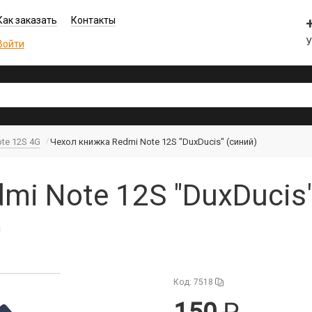
Как заказать
Контакты
У
Войти
te 12S 4G
Чехол книжка Redmi Note 12S "DuxDucis" (синий)
mi Note 12S "DuxDucis"
й
Код: 7518