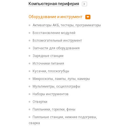
USB Flash Декоративные
Проклейки для телефонов
Компьютерная периферия
Lightning
Samsung
Карты памяти
Разъемы
Mi Band и Amazfit, Hoco
Аксессуары для ПК
TCL
Оборудование и инструмент
Шлейфа, платы, подложки
MicroUSB
Акустическая система для ПК
Tecno
Активаторы АКБ, тестеры, программаторы
MiniUSB
Веб-камеры
Vivo
Восстановление модулей
Type-C
Геймпады, Джойстики
Xiaomi
Вспомогательный инструмент
Type-C - Lightning
Клавиатуры и комплекты
iPhone, iPad, Watch
Запчасти для оборудования
Type-C - Type-C
Коврики для мыши
Защитные плёнки
Зарядные станции
Watch Series
Компьютерные игровые гарнитуры
На камеру/на динамики
Источники питания
Компьютерные микрофоны
Плоттер и расходные материалы
Кусачки, плоскогубцы
Компьютерные мыши
Салфетки
Микроскопы, лампы, лупы, камеры
Оперативная память
Мультиметры, осциллографы
Сетевые фильтры
Наборы инструментов
Удлинитель USB
Отвертки
Хабы / Разветвители / Картридеры
Паяльники, горелки, фены
Паяльные станции, нижние подогревы,
сварка