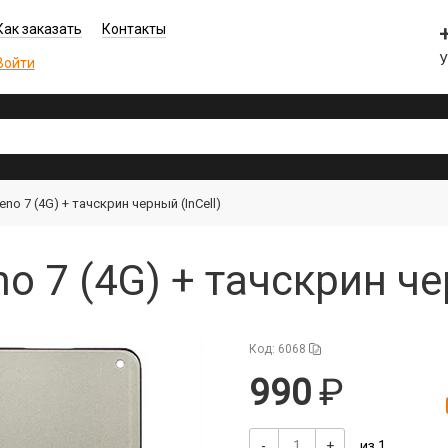
Как заказать
Контакты
У
Войти
no 7 (4G) + тачскрин черный (InCell)
 7 (4G) + тачскрин чер
Код: 6068
990
-
+
из 1