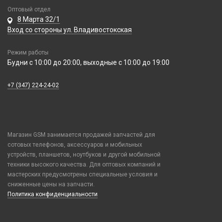
Ремешки Mi Band 7 Pro
Трафареты BGA
Стилусы
Оптовый отдел
Ремешки Mi Band 8/9/10
8 Марта 32/1
Увлажнители воздуха
Ремешки Samsung 46mm/Huawei 46mm/Amazfit GTR (22mm)
Вход со стороны ул. Владивостокская
Фонарики
Смарт часы
Режим работы
Умные детские часы
Будни с 10:00 до 20:00, выходные с 10:00 до 19:00
Шармы для ремешков Watch Series
+7 (347) 224-24-02
Фото и видеоаппаратура
IP-камеры
Чехлы и украшения
Видеорегистраторы
Google Pixel
Детские камеры
Магазин GSM занимается продажей запчастей для
Элементы питания
Honor / Huawei
сотовых телефонов, аксессуаров и мобильных
Моноподы, штативы
Аккумулятор 10440
Infinix
устройств, планшетов, ноутбуков и другой мобильной
Проекторы
Аккумулятор 14430
техники высокого качества. Для оптовых компаний и
Realme / Oppo
Селфи лампы
мастерских предусмотрены специальные условия и
Аккумулятор 18650
Samsung
сниженные цены на запчасти.
Экшн камеры
Аккумулятор 9V Крона (6F22)
Политика конфиденциальности
Tecno
Аккумулятор AA
Vivo
Аккумулятор AAA
Xiaomi / Redmi / Poco