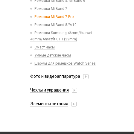
Ремешки Mi Band 5/Mi Band 6
Пинцеты
Рюкзаки и сумки
Ремешки Mi Band 7
Расходные материалы
Стилусы
Ремешки Mi Band 7 Pro
Трафареты BGA
Увлажнители воздуха
Ремешки Mi Band 8/9/10
Фонарики
Ремешки Samsung 46mm/Huawei
46mm/Amazfit GTR (22mm)
Смарт часы
Умные детские часы
Шармы для ремешков Watch Series
Фото и видеоаппаратура
IP-камеры
Чехлы и украшения
Видеорегистраторы
Google Pixel
Детские камеры
Элементы питания
Honor / Huawei
Моноподы, штативы
Аккумулятор 10440
Infinix
Проекторы
Аккумулятор 14430
Realme / Oppo
Селфи лампы
Аккумулятор 18650
Samsung
Экшн камеры