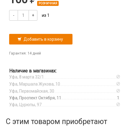
Tecno
Беспроводные QI
РОЗНИЧНАЯ
Коннекторы SIM, MMC
Huawei/Honor
Vivo
Зарядные станции
Корпусные части
-
+
из 1
Infinix
Xiaomi
Разветвители прикуривателя
Корпусы, задние крышки
Oneplus
iPhone, iPad, Watch
СЗУ
Микросхемы
Oppo
Микрофоны
Добавить в корзину
Realme
Проклейки для телефонов
Samsung
Разъемы
Гарантия: 14 дней
TCL
Шлейфа, платы, подложки
Tecno
Наличие в магазинах:
Vivo
Уфа, 8 марта 32/1
Xiaomi
Уфа, Маршала Жукова, 10
iPhone, iPad, Watch
Уфа, Первомайская, 30
Защитные плёнки
Уфа, Проспект Октября, 11
1
На камеру/на динамики
Уфа, Цурюпы, 97
Плоттер и расходные материалы
Салфетки
С этим товаром приобретают
Кабели USB, HDMI, Type-C